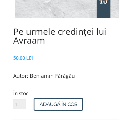
Pe urmele credinței lui
Avraam
50,00
LEI
Autor: Beniamin Fărăgău
În stoc
Cantitate
ADAUGĂ ÎN COȘ
Pe
urmele
credinței