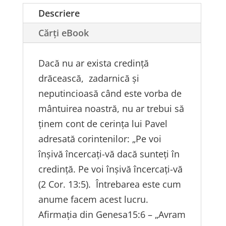
lui
Descriere
Avraam
Cărți eBook
Dacă nu ar exista credință
drăcească, zadarnică și
neputincioasă când este vorba de
mântuirea noastră, nu ar trebui să
ținem cont de cerința lui Pavel
adresată corintenilor: „Pe voi
înșivă încercați-vă dacă sunteți în
credință. Pe voi înșivă încercați-vă
(2 Cor. 13:5). Întrebarea este cum
anume facem acest lucru.
Afirmația din Genesa15:6 – „Avram