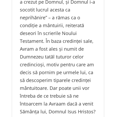
a crezut pe Domnul, și Domnul i-a
socotit lucrul acesta ca
neprihănire” – a rămas ca o
condiție a mântuirii, reiterată
deseori în scrierile Noului
Testament. În baza credinței sale,
Avram a fost ales și numit de
Dumnezeu tatăl tuturor celor
credincioși, motiv pentru care am
decis să pornim pe urmele lui, ca
să descoperim tiparele credinței
mântuitoare. Dar poate unii vor
întreba de ce trebuie să ne
întoarcem la Avraam dacă a venit
Sămânța lui, Domnul Isus Hristos?