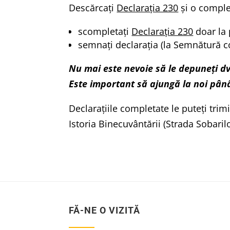
Descărcaţi
Declarația 230
şi o comple
scompletaţi
Declarația 230
doar la 
semnaţi declarația (la Semnătură c
Nu mai este nevoie să le depuneți dv
Este important să ajungă la noi pân
Declarațiile completate le puteţi trim
Istoria Binecuvântării (Strada Sobaril
FĂ-NE O VIZITĂ