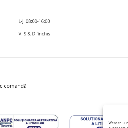
L-J: 08:00-16:00
V, S & D: închis
nare comandă
Website-ul n
experiența d