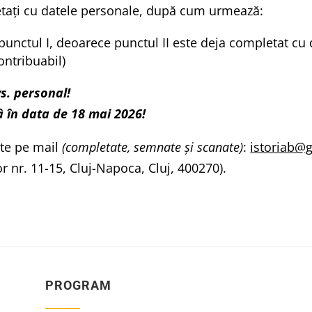
taţi cu datele personale, după cum urmează:
punctul I, deoarece punctul II este deja completat cu
ontribuabil)
s. personal!
â în data de 18 mai 2026!
ite pe mail
(completate, semnate și scanate)
:
istoriab@
or nr. 11-15, Cluj-Napoca, Cluj, 400270).
PROGRAM