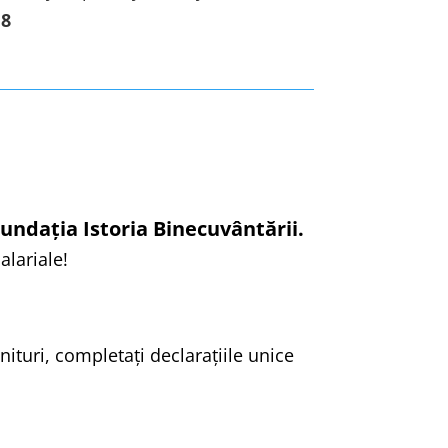
18
undația Istoria Binecuvântării.
alariale!
ituri, completați declarațiile unice