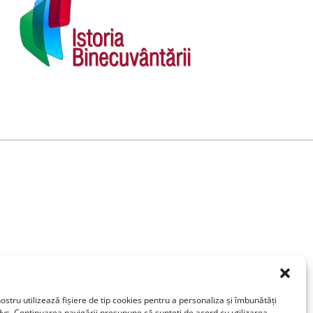
ostru utilizează fişiere de tip cookies pentru a personaliza și îmbunătăți
vs. Continuarea navigării presupune că sunteți de acord cu utilizarea