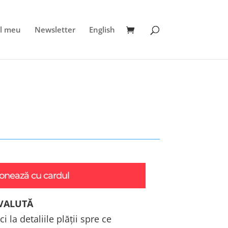
l meu
Newsletter
English
onează cu cardul
 VALUTĂ
i la detaliile plății spre ce