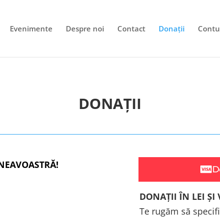
Evenimente
Despre noi
Contact
Donații
Contu
DONAȚII
NEAVOASTRĂ!
D
DONAȚII ÎN LEI ȘI
Te rugăm să specific