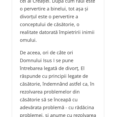
cel al Creației. După cum răul este
o pervertire a binelui, tot așa și
divorțul este o pervertire a
conceptului de căsătorie, o
realitate datorată împietririi inimii
omului.
De aceea, ori de câte ori
Domnului Isus I se pune
întrebarea legată de divorț, El
răspunde cu principii legate de
căsătorie, îndemnând astfel ca, în
rezolvarea problemelor din
căsătorie să se înceapă cu
adevărata problemă - cu rădăcina
problemei, și anume cu rezolvarea