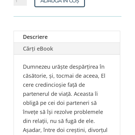
ADAUGĂ ÎN COȘ
Divorțul
și
recăsătorirea
Descriere
Cărți eBook
Dumnezeu urăşte despărţirea în
căsătorie, şi, tocmai de aceea, El
cere credincioşie faţă de
partenerul de viaţă. Aceasta îi
obligă pe cei doi parteneri să
învețe să își rezolve problemele
din relaţii, nu să fugă de ele.
Aşadar, între doi creştini, divorţul