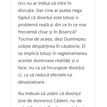
nici nu ar trebui să intre în
discuţie. Dar cine ar putea nega
faptul că divorţul este totuşi o
problemă reală şi din ce în ce mai
frecventă chiar şi în Biserică?
Tocmai de aceea, deşi Dumnezeu
urăşte despărţirea în căsătorie, El
se implică totuşi în reglementarea
acestei dureroase realităţi şi o
face, nu ca să încurajeze divorţul,
ci, ca să reducă efectele lui
devastatoare.
Nu trebuie să uităm că divorțul
ține de domeniul Căderii, nu de