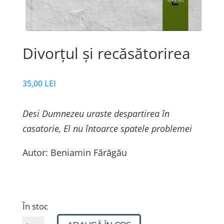
Divorțul și recăsătorirea
35,00
LEI
Desi Dumnezeu uraste despartirea în
casatorie, El nu întoarce spatele problemei
Autor: Beniamin Fărăgău
În stoc
Cantitate