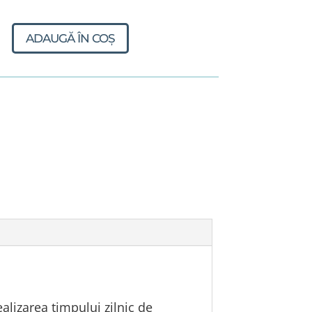
ate
ADAUGĂ ÎN COȘ
u
i
alizarea timpului zilnic de