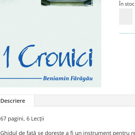
În stoc
Cantit
Ghid
de
Studi
1
Cronic
Descriere
67 pagini, 6 Lecții
Ghidul de faţă se doreşte a fi un instrument pentru re