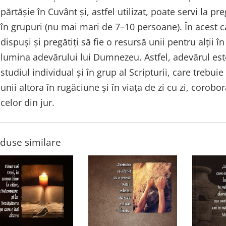
părtăşie în Cuvânt și, astfel utilizat, poate servi la pr
în grupuri (nu mai mari de 7–10 persoane). În acest 
dispuşi și pregătiți să fie o resursă unii pentru alţii în 
lumina adevărului lui Dumnezeu. Astfel, adevărul este 
studiul individual şi în grup al Scripturii, care trebui
unii altora în rugăciune şi în viaţa de zi cu zi, corobo
celor din jur.
duse similare