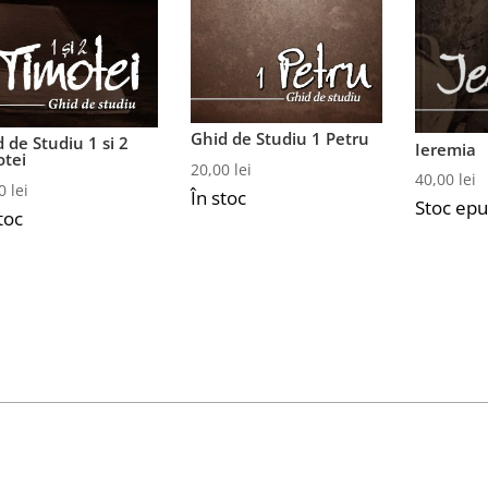
Ghid de Studiu 1 Petru
 de Studiu 1 si 2
Ieremia
otei
20,00
lei
40,00
lei
00
lei
În stoc
Stoc epu
toc