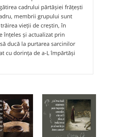
egătirea cadrului părtăşiei frăţeşti
cadru, membrii grupului sunt
trăirea vieții de creștin, în
înţeles şi actualizat prin
e să ducă la purtarea sarcinilor
rat cu dorinţa de a-L împărtăşi