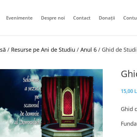
Evenimente
Despre noi
Contact
Donații
Contu
să
/
Resurse pe Ani de Studiu
/
Anul 6
/ Ghid de Studi
Ghi
15,00
L
Ghid d
Fundaț